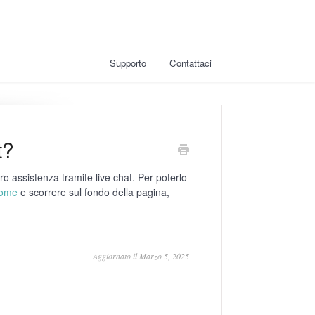
Supporto
Contattaci
t?
oro assistenza tramite live chat. Per poterlo
/home
e scorrere sul fondo della pagina,
Aggiornato il Marzo 5, 2025